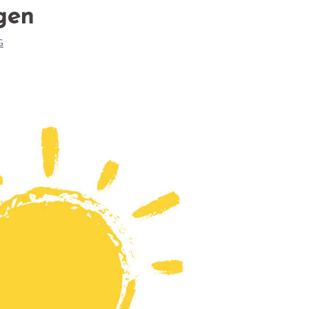
gen
G