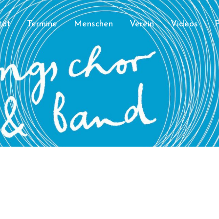
tät
Termine
Menschen
Verein
Videos
P