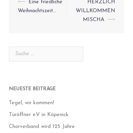
Beitrags-
⟵
Eine friedliche
HERZLICH
Navigation
Weihnachtszeit…
WILLKOMMEN
MISCHA
⟶
Suche
nach:
NEUESTE BEITRÄGE
Tegel, wir kommen!
Türöffner e.V in Köpenick
Chorverband wird 125 Jahre