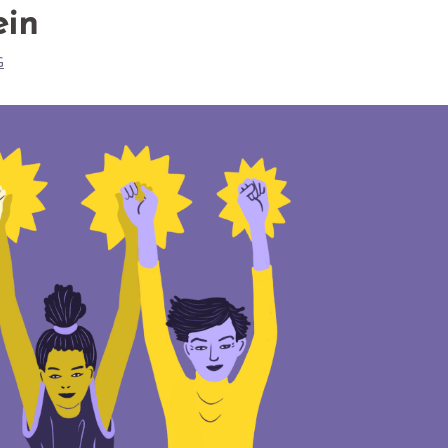
ein
G