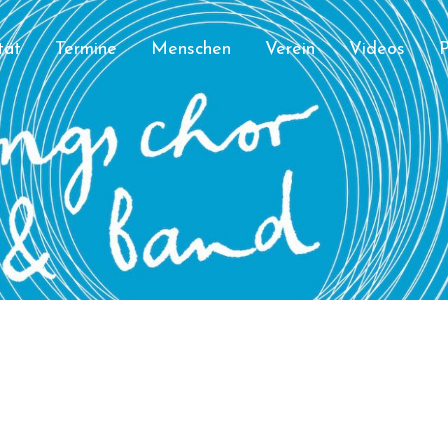
tät
Termine
Menschen
Verein
Videos
P