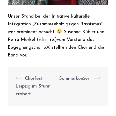
Unser Stand bei der Initiative kulturelle
Integration „Zusammenhalt gegen Rassismus“
war prominent besucht.
Susanne Kübler und
Petra Merkel (v.li n. re.)vom Vorstand des
Begegnungschor e.V. stellten den Chor und die
Band vor.
Beitrags-
⟵
Chorfest
Sommerkonzert
⟶
Navigation
Leipzig im Sturm
erobert